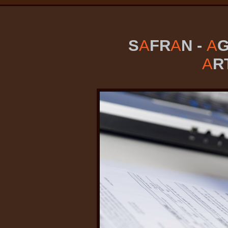
S
A
FR
A
N -
A
G
A
R